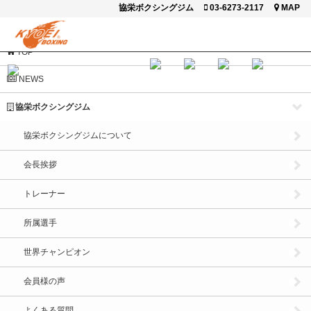
協栄ボクシングジム
03-6273-2117
MAP
閉じる
TOP
NEWS
協栄ボクシングジム
協栄ボクシングジムについて
会長挨拶
トレーナー
所属選手
世界チャンピオン
会員様の声
よくある質問