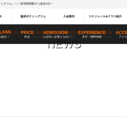
ングジム」へ！新宿御苑駅から徒歩5分！
S
協栄ボクシングジム
入会案内
スケジュール&クラス紹介
LASS
IO SETOU
PRICE
TRAINERS
ADMISSION
FIGHTER
EXPERIENCE
CHAMPION
ACC
M
ス紹介
会長挨拶
料金
トレーナー
入会時に必要なもの
所属選手
見学・無料体験
世界チャンピオン
アク
NEWS