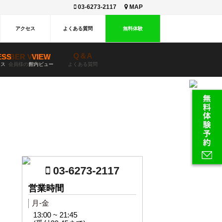
03-6273-2117
MAP
アクセス
よくある質問
無料体験
Q＆A
ESS
EMBER VOICE
VIEW
セス
会員様の声
館内ビュー
よくある質問
03-6273-2117
営業時間
月-金
13:00 ~ 21:45