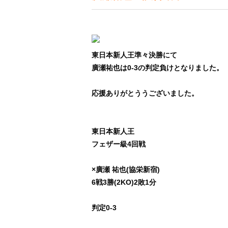
東日本新人王準々決勝にて
廣瀬祐也は0-3の判定負けとなりました。
応援ありがとううございました。
東日本新人王
フェザー級4回戦
×廣瀬 祐也(協栄新宿)
6戦3勝(2KO)2敗1分
判定0-3