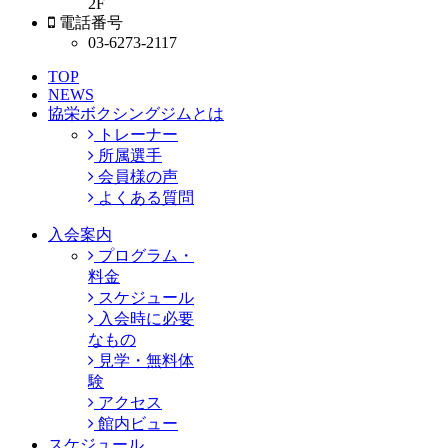
2F
電話番号
03-6273-2117
TOP
NEWS
協栄ボクシングジムとは
トレーナー
所属選手
会員様の声
よくある質問
入会案内
プログラム・
料金
スケジュール
入会時に必要
なもの
見学・無料体
験
アクセス
館内ビュー
スケジュール